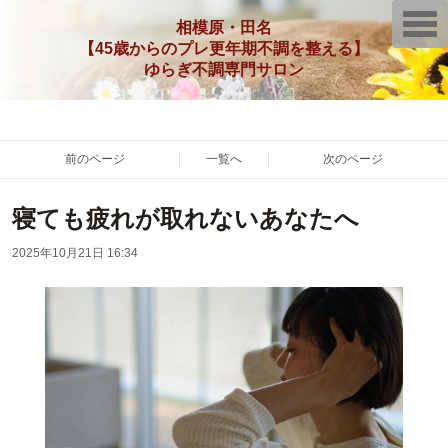
T
相模原・田名
o
【45歳からのプレ更年期不調を整える】
g
g
ゆらぎ不調専門サロン
l
e
n
a
v
i
前のページ
一覧へ
次のページ
g
a
t
寝ても疲れが取れないあなたへ
i
o
n
2025年10月21日 16:34